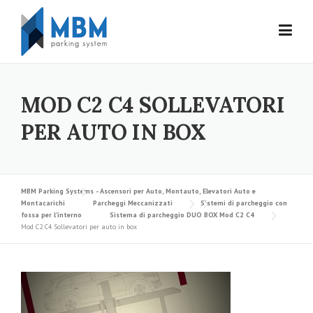
Skip to content
MOD C2 C4 SOLLEVATORI
PER AUTO IN BOX
MBM Parking Systems - Ascensori per Auto, Montauto, Elevatori Auto e
Montacarichi
Parcheggi Meccanizzati
Sistemi di parcheggio con
fossa per l’interno
Sistema di parcheggio DUO BOX Mod C2 C4
Mod C2 C4 Sollevatori per auto in box