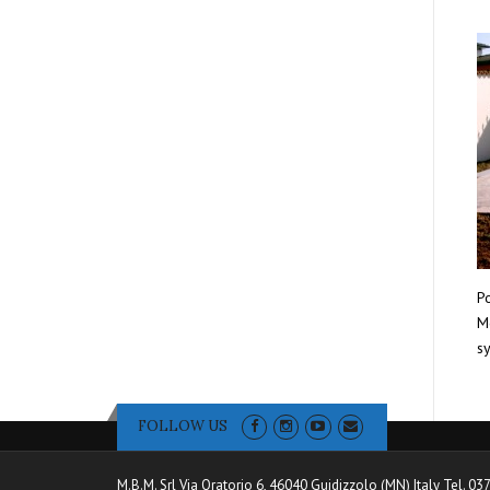
Po
Mo
sy
FOLLOW US
M.B.M. Srl Via Oratorio 6, 46040 Guidizzolo (MN) Italy Tel. 