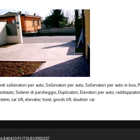
nti sollevatori per auto, Sollevatori per auto, Sollevatori per auto in box, P
ntauto, Sistemi di parcheggio, Duplicatori, Elevatori per auto, raddoppiato
stem, car lift, elevator, hoist, goods lift. doubler car
0376.840420 P.I IT01810900207