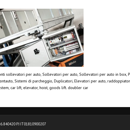
nti sollevatori per auto, Sollevatori per auto, Sollevatori per auto in box, P
ntauto, Sistemi di parcheggio, Duplicatori, Elevatori per auto, raddoppiato
stem, car lift, elevator, hoist, goods lift. doubler car
0376.840420 P.I IT01810900207