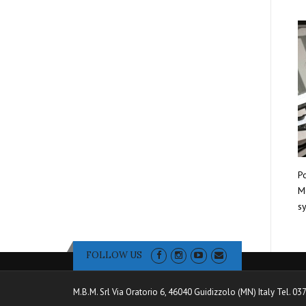
Po
Mo
sy
FOLLOW US
M.B.M. Srl Via Oratorio 6, 46040 Guidizzolo (MN) Italy Tel. 