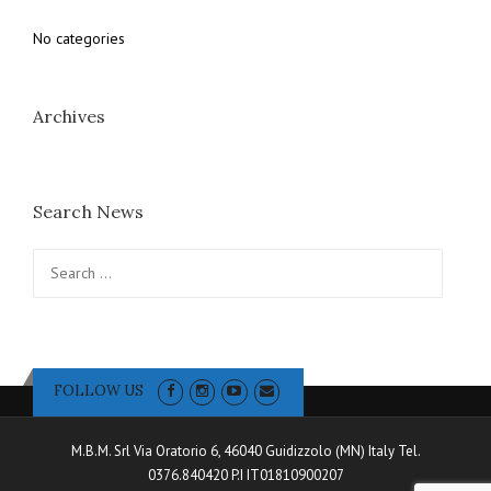
No categories
Archives
Search News
Search for:
FOLLOW US
M.B.M. Srl Via Oratorio 6, 46040 Guidizzolo (MN) Italy Tel.
0376.840420 P.I IT01810900207