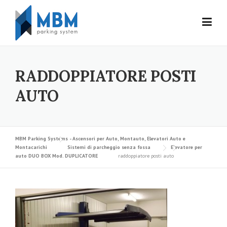
Skip to content
RADDOPPIATORE POSTI
AUTO
MBM Parking Systems - Ascensori per Auto, Montauto, Elevatori Auto e
Montacarichi
Sistemi di parcheggio senza fossa
Elevatore per
auto DUO BOX Mod. DUPLICATORE
raddoppiatore posti auto