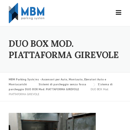
Skip to content
DUO BOX MOD.
PIATTAFORMA GIREVOLE
MBM Parking Systems - Ascensori per Auto, Montauto, Elevatori Auto e
Montacarichi
Sistemi di parcheggio senza fossa
Sistema di
parcheggio DUO BOX Mod. PIATTAFORMA GIREVOLE
DUO BOX Mod.
PIATTAFORMA GIREVOLE