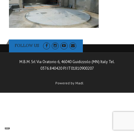
FOLLOW US
M.B.M. Srl Via Oratorio 6, 46040 Guidizzolo (MN) Italy Tel.
0376.840420 P.I IT01810900207
Powered by Madl