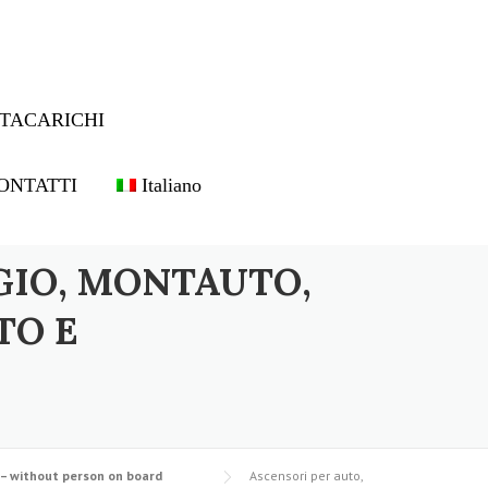
TACARICHI
ONTATTI
Italiano
GIO, MONTAUTO,
TO E
– without person on board
Ascensori per auto,