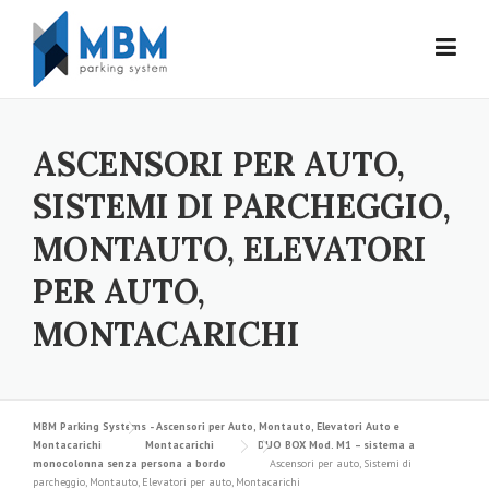
Skip to content
ASCENSORI PER AUTO,
SISTEMI DI PARCHEGGIO,
MONTAUTO, ELEVATORI
PER AUTO,
MONTACARICHI
MBM Parking Systems - Ascensori per Auto, Montauto, Elevatori Auto e
Montacarichi
Montacarichi
DUO BOX Mod. M1 – sistema a
monocolonna senza persona a bordo
Ascensori per auto, Sistemi di
parcheggio, Montauto, Elevatori per auto, Montacarichi