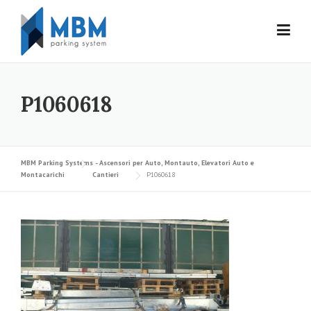
Skip to content
P1060618
MBM Parking Systems - Ascensori per Auto, Montauto, Elevatori Auto e
Montacarichi
Cantieri
P1060618