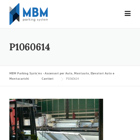
Skip to content
P1060614
MBM Parking Systems - Ascensori per Auto, Montauto, Elevatori Auto e
Montacarichi
Cantieri
P1060614