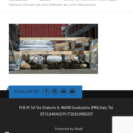
Montauto, Elevatori per auto, Sollevatori per auto e Montacarichi
FOLLOW US
M.B.M. Srl Via Oratorio 6, 46040 Guidizzolo (MN) Italy Tel.
0376.840420 P.I IT01810900207
Powered by Madl