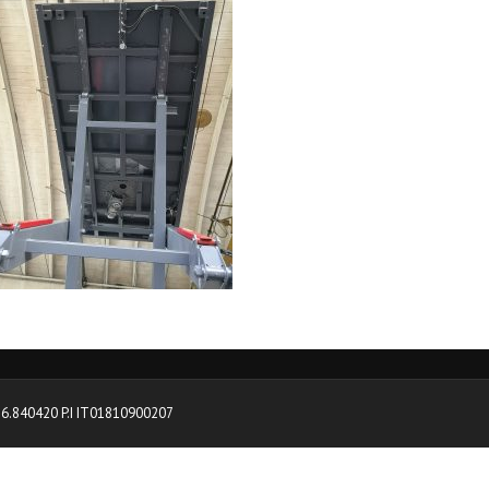
0376.840420 P.I IT01810900207