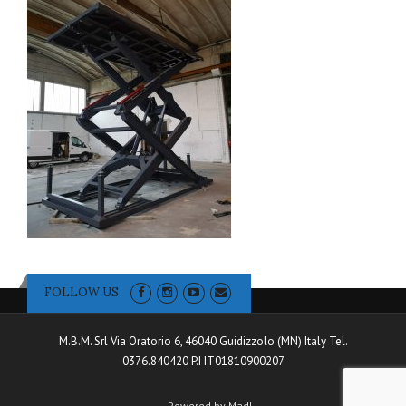
FOLLOW US
M.B.M. Srl Via Oratorio 6, 46040 Guidizzolo (MN) Italy Tel.
0376.840420 P.I IT01810900207
Powered by Madl