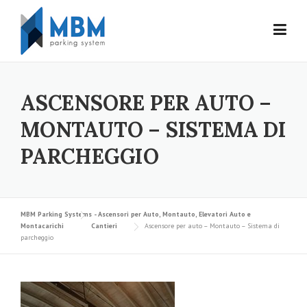
Skip to content
ASCENSORE PER AUTO –
MONTAUTO – SISTEMA DI
PARCHEGGIO
MBM Parking Systems - Ascensori per Auto, Montauto, Elevatori Auto e
Montacarichi
Cantieri
Ascensore per auto – Montauto – Sistema di
parcheggio