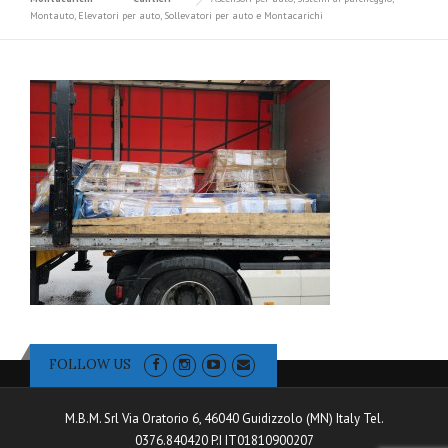
Montauto, Elevatori per auto, Sollevatori per auto e Montacarichi
FOLLOW US
M.B.M. Srl Via Oratorio 6, 46040 Guidizzolo (MN) Italy Tel.
0376.840420 P.I IT01810900207