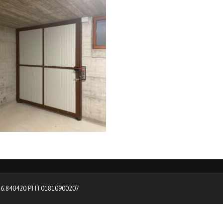
0376.840420 P.I IT01810900207