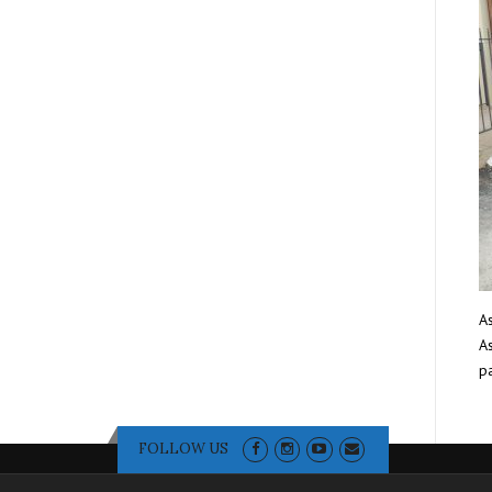
As
As
pa
FOLLOW US