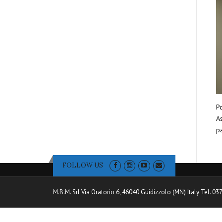
Po
As
pa
FOLLOW US
M.B.M. Srl Via Oratorio 6, 46040 Guidizzolo (MN) Italy Tel. 