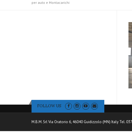
per auto e Montacarichi
FOLLOW US
M.B.M. Srl Via Oratorio 6, 46040 Guidizzolo (MN) Italy Tel. 