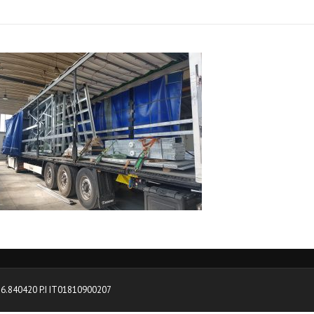
0376.840420 P.I IT01810900207