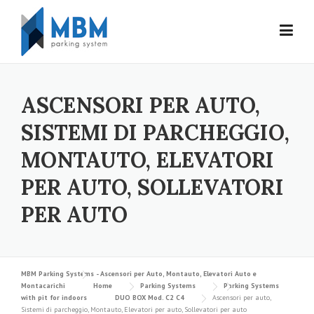
Skip to content
ASCENSORI PER AUTO,
SISTEMI DI PARCHEGGIO,
MONTAUTO, ELEVATORI
PER AUTO, SOLLEVATORI
PER AUTO
MBM Parking Systems - Ascensori per Auto, Montauto, Elevatori Auto e
Montacarichi
Home
Parking Systems
Parking Systems
with pit for indoors
DUO BOX Mod. C2 C4
Ascensori per auto,
Sistemi di parcheggio, Montauto, Elevatori per auto, Sollevatori per auto