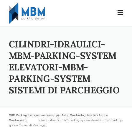
Skip to content
CILINDRI-IDRAULICI-
MBM-PARKING-SYSTEM
ELEVATORI-MBM-
PARKING-SYSTEM
SISTEMI DI PARCHEGGIO
MBM Parking Systems - Ascensori per Auto, Montauto, Elevatori Auto e
Montacarichi
cilindri-idraulici-mbm-parking-system elevatori-mbm-parking-
system Sistemi di Parcheggio