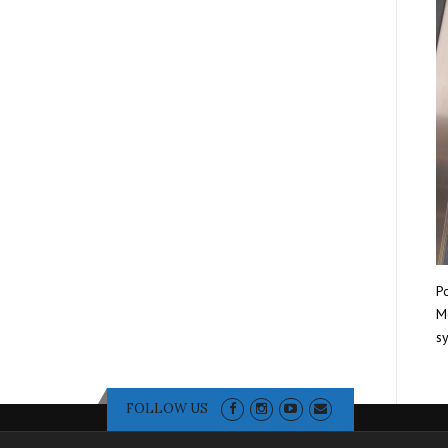
Po
Mo
sy
FOLLOW US