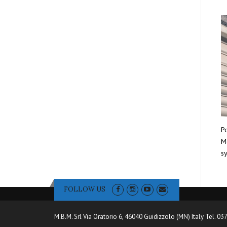
Po
Mo
sy
FOLLOW US
M.B.M. Srl Via Oratorio 6, 46040 Guidizzolo (MN) Italy Tel. 