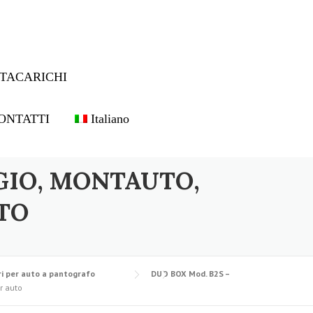
TACARICHI
ONTATTI
Italiano
GIO, MONTAUTO,
TO
i per auto a pantografo
DUO BOX Mod. B2S –
r auto