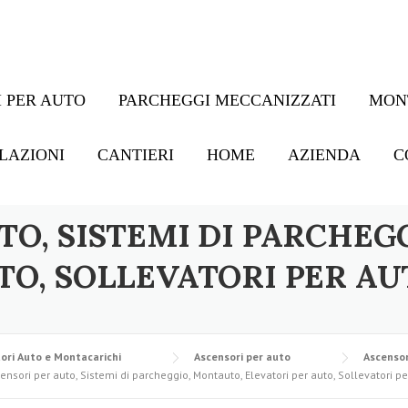
 PER AUTO
PARCHEGGI MECCANIZZATI
MON
LAZIONI
CANTIERI
HOME
AZIENDA
C
TO, SISTEMI DI PARCHEG
TO, SOLLEVATORI PER AU
ori Auto e Montacarichi
Ascensori per auto
Ascensor
ensori per auto, Sistemi di parcheggio, Montauto, Elevatori per auto, Sollevatori pe