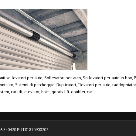
nti sollevatori per auto, Sollevatori per auto, Sollevatori per auto in box, P
ntauto, Sistemi di parcheggio, Duplicatori, Elevatori per auto, raddoppiato
stem, car lift, elevator, hoist, goods lift. doubler car
0376.840420 P.I IT01810900207