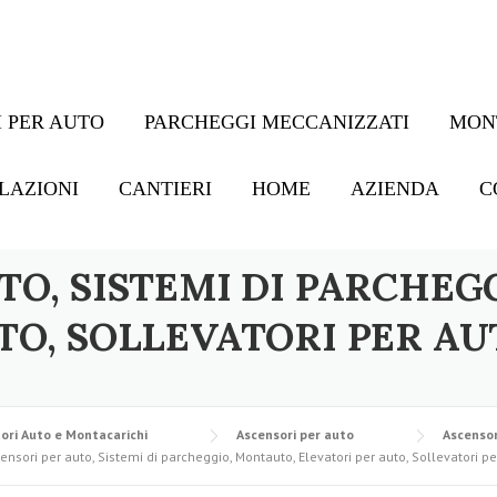
 PER AUTO
PARCHEGGI MECCANIZZATI
MON
LAZIONI
CANTIERI
HOME
AZIENDA
C
TO, SISTEMI DI PARCHEG
TO, SOLLEVATORI PER AU
ori Auto e Montacarichi
Ascensori per auto
Ascensor
ensori per auto, Sistemi di parcheggio, Montauto, Elevatori per auto, Sollevatori pe