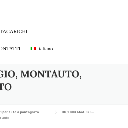
TACARICHI
ONTATTI
Italiano
GIO, MONTAUTO,
TO
i per auto a pantografo
DUO BOX Mod. B2S –
r auto