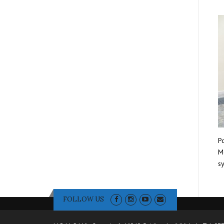
Po
Mo
sy
FOLLOW US