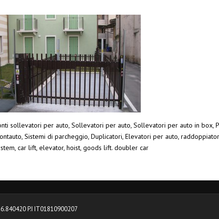
nti sollevatori per auto, Sollevatori per auto, Sollevatori per auto in box, P
ntauto, Sistemi di parcheggio, Duplicatori, Elevatori per auto, raddoppiato
stem, car lift, elevator, hoist, goods lift. doubler car
0376.840420 P.I IT01810900207