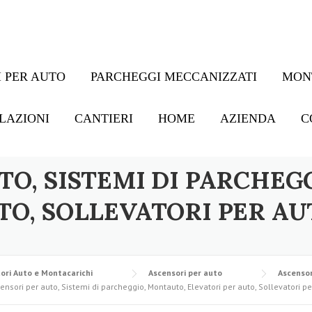
 PER AUTO
PARCHEGGI MECCANIZZATI
MON
LAZIONI
CANTIERI
HOME
AZIENDA
C
TO, SISTEMI DI PARCHEG
TO, SOLLEVATORI PER AU
ori Auto e Montacarichi
Ascensori per auto
Ascensor
ensori per auto, Sistemi di parcheggio, Montauto, Elevatori per auto, Sollevatori pe