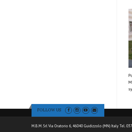
Po
Mo
sy
FOLLOW US
M.B.M. Srl Via Oratorio 6, 46040 Guidizzolo (MN) Italy Tel. 