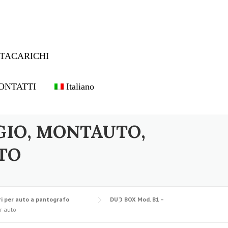
TACARICHI
ONTATTI
Italiano
GIO, MONTAUTO,
TO
i per auto a pantografo
DUO BOX Mod. B1 –
r auto