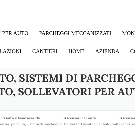
 PER AUTO
PARCHEGGI MECCANIZZATI
MON
LAZIONI
CANTIERI
HOME
AZIENDA
C
TO, SISTEMI DI PARCHEG
TO, SOLLEVATORI PER AU
ori Auto e Montacarichi
Ascensori per auto
Ascensor
ensori per auto, Sistemi di parcheggio, Montauto, Elevatori per auto, Sollevatori pe