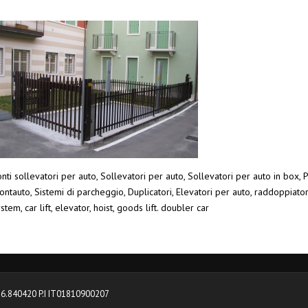
nti sollevatori per auto, Sollevatori per auto, Sollevatori per auto in box, P
ntauto, Sistemi di parcheggio, Duplicatori, Elevatori per auto, raddoppiato
stem, car lift, elevator, hoist, goods lift. doubler car
0376.840420 P.I IT01810900207