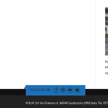
Po
Mo
sy
FOLLOW US
M.B.M. Srl Via Oratorio 6, 46040 Guidizzolo (MN) Italy Tel. 