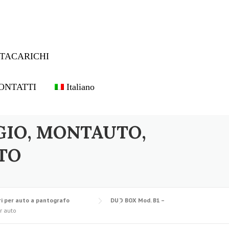
TACARICHI
ONTATTI
Italiano
GIO, MONTAUTO,
TO
i per auto a pantografo
DUO BOX Mod. B1 –
r auto