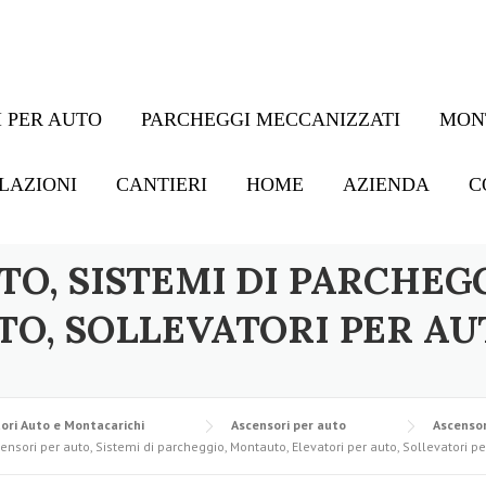
 PER AUTO
PARCHEGGI MECCANIZZATI
MON
LAZIONI
CANTIERI
HOME
AZIENDA
C
TO, SISTEMI DI PARCHEG
TO, SOLLEVATORI PER AU
ori Auto e Montacarichi
Ascensori per auto
Ascensor
ensori per auto, Sistemi di parcheggio, Montauto, Elevatori per auto, Sollevatori pe