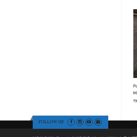
Po
Mo
sy
FOLLOW US