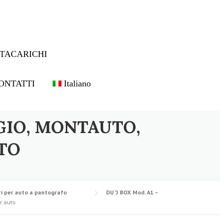
TACARICHI
ONTATTI
Italiano
GIO, MONTAUTO,
TO
i per auto a pantografo
DUO BOX Mod. A1 –
r auto