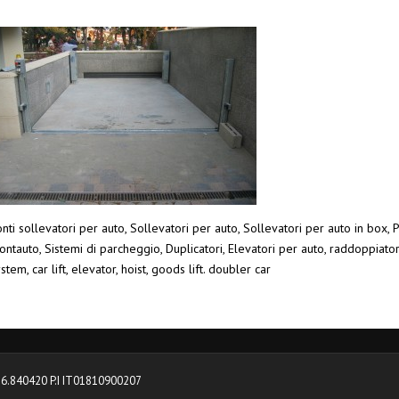
nti sollevatori per auto, Sollevatori per auto, Sollevatori per auto in box, P
ntauto, Sistemi di parcheggio, Duplicatori, Elevatori per auto, raddoppiato
stem, car lift, elevator, hoist, goods lift. doubler car
0376.840420 P.I IT01810900207