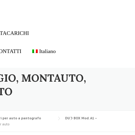
TACARICHI
ONTATTI
Italiano
GIO, MONTAUTO,
TO
i per auto a pantografo
DUO BOX Mod. A1 –
r auto