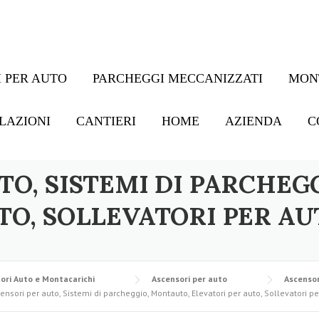
 PER AUTO
PARCHEGGI MECCANIZZATI
MON
LAZIONI
CANTIERI
HOME
AZIENDA
C
TO, SISTEMI DI PARCHEG
TO, SOLLEVATORI PER AU
ori Auto e Montacarichi
Ascensori per auto
Ascensor
ensori per auto, Sistemi di parcheggio, Montauto, Elevatori per auto, Sollevatori pe