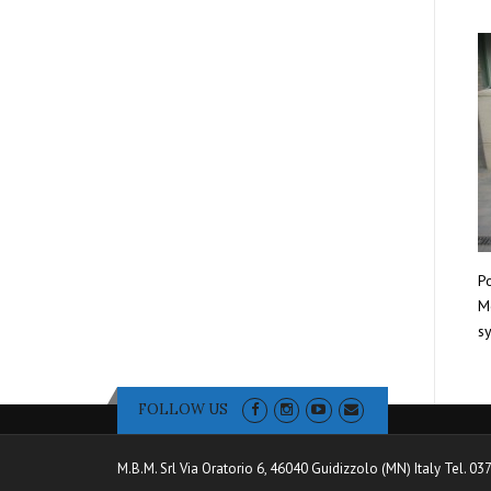
Po
Mo
sy
FOLLOW US
M.B.M. Srl Via Oratorio 6, 46040 Guidizzolo (MN) Italy Tel. 