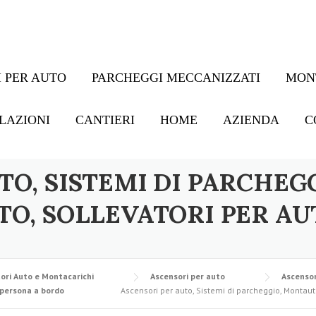
 PER AUTO
PARCHEGGI MECCANIZZATI
MON
LAZIONI
CANTIERI
HOME
AZIENDA
C
TO, SISTEMI DI PARCHEG
TO, SOLLEVATORI PER AU
ori Auto e Montacarichi
Ascensori per auto
Ascensor
 persona a bordo
Ascensori per auto, Sistemi di parcheggio, Montauto