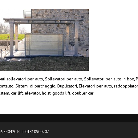
nti sollevatori per auto, Sollevatori per auto, Sollevatori per auto in box, P
ntauto, Sistemi di parcheggio, Duplicatori, Elevatori per auto, raddoppiato
stem, car lift, elevator, hoist, goods lift. doubler car
0376.840420 P.I IT01810900207