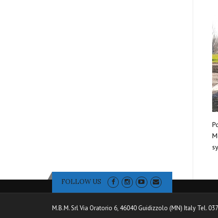
Po
Mo
sy
FOLLOW US
M.B.M. Srl Via Oratorio 6, 46040 Guidizzolo (MN) Italy Tel. 