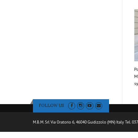
Po
Mo
sy
FOLLOW US
M.B.M. Srl Via Oratorio 6, 46040 Guidizzolo (MN) Italy Tel. 