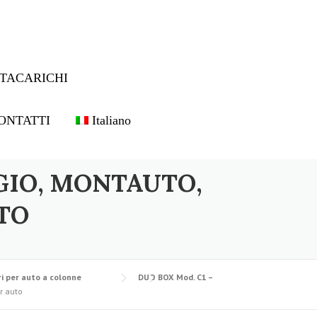
TACARICHI
ONTATTI
Italiano
GIO, MONTAUTO,
TO
i per auto a colonne
DUO BOX Mod. C1 –
r auto