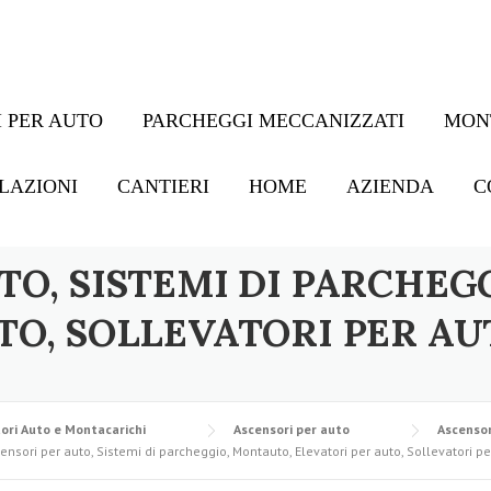
 PER AUTO
PARCHEGGI MECCANIZZATI
MON
LAZIONI
CANTIERI
HOME
AZIENDA
C
TO, SISTEMI DI PARCHEG
TO, SOLLEVATORI PER AU
ori Auto e Montacarichi
Ascensori per auto
Ascensor
ensori per auto, Sistemi di parcheggio, Montauto, Elevatori per auto, Sollevatori pe