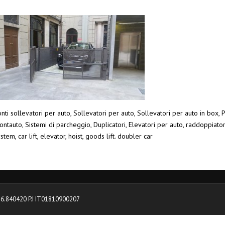
nti sollevatori per auto, Sollevatori per auto, Sollevatori per auto in box, P
ntauto, Sistemi di parcheggio, Duplicatori, Elevatori per auto, raddoppiato
stem, car lift, elevator, hoist, goods lift. doubler car
0376.840420 P.I IT01810900207