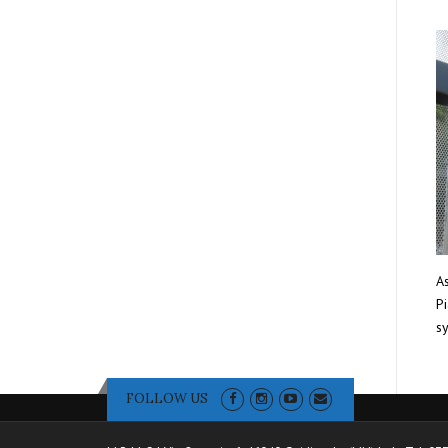
As
Pi
sy
FOLLOW US