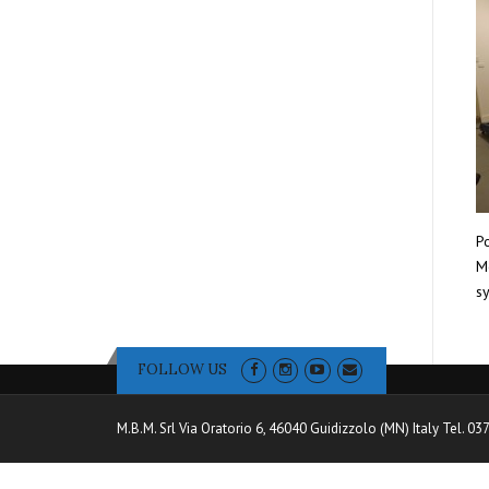
Po
Mo
sy
FOLLOW US
M.B.M. Srl Via Oratorio 6, 46040 Guidizzolo (MN) Italy Tel. 