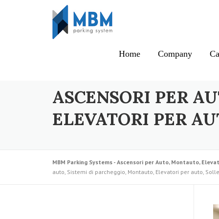
Skip to content
Home
Company
Ca
ASCENSORI PER AU
ELEVATORI PER AU
MBM Parking Systems - Ascensori per Auto, Montauto, Elevat
auto, Sistemi di parcheggio, Montauto, Elevatori per auto, Soll