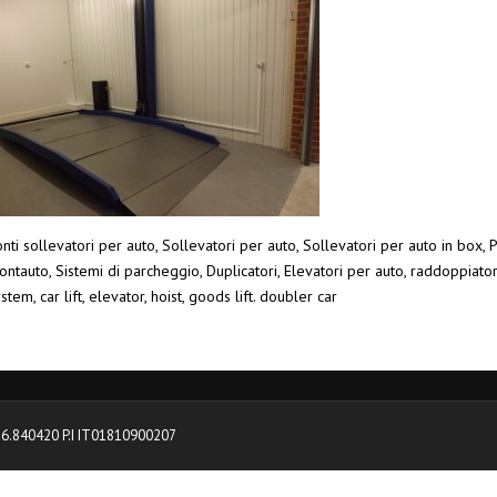
nti sollevatori per auto, Sollevatori per auto, Sollevatori per auto in box, P
ntauto, Sistemi di parcheggio, Duplicatori, Elevatori per auto, raddoppiato
stem, car lift, elevator, hoist, goods lift. doubler car
0376.840420 P.I IT01810900207