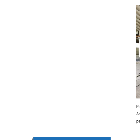
Po
As
pa