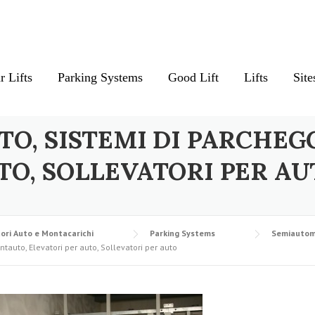
r Lifts
Parking Systems
Good Lift
Lifts
Site
TO, SISTEMI DI PARCHEG
TO, SOLLEVATORI PER AU
ori Auto e Montacarichi
Parking Systems
Semiautom
tauto, Elevatori per auto, Sollevatori per auto