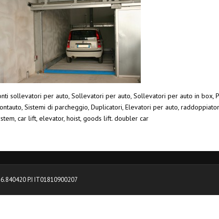
nti sollevatori per auto, Sollevatori per auto, Sollevatori per auto in box, P
ntauto, Sistemi di parcheggio, Duplicatori, Elevatori per auto, raddoppiato
stem, car lift, elevator, hoist, goods lift. doubler car
0376.840420 P.I IT01810900207