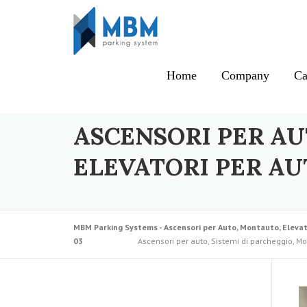
Skip to content
Home
Company
Ca
ASCENSORI PER AU
ELEVATORI PER AU
MBM Parking Systems - Ascensori per Auto, Montauto, Elevat
03
Ascensori per auto, Sistemi di parcheggio, Mon