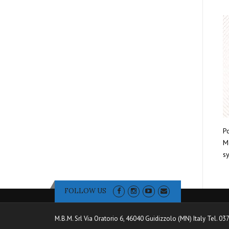
Po
Mo
sy
FOLLOW US
M.B.M. Srl Via Oratorio 6, 46040 Guidizzolo (MN) Italy Tel. 