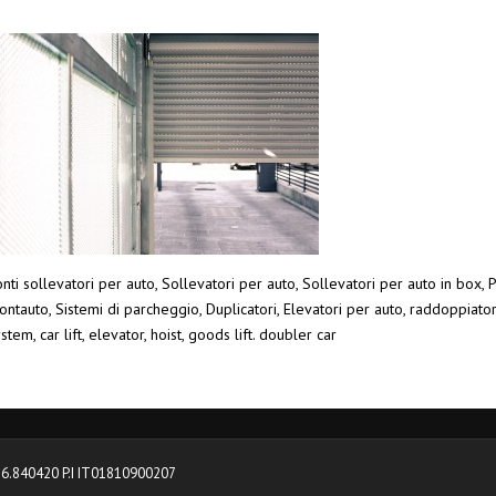
nti sollevatori per auto, Sollevatori per auto, Sollevatori per auto in box, P
ntauto, Sistemi di parcheggio, Duplicatori, Elevatori per auto, raddoppiato
stem, car lift, elevator, hoist, goods lift. doubler car
0376.840420 P.I IT01810900207