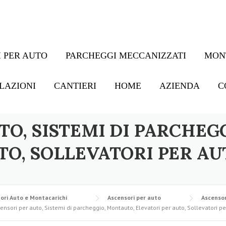
 PER AUTO
PARCHEGGI MECCANIZZATI
MON
LAZIONI
CANTIERI
HOME
AZIENDA
C
TO, SISTEMI DI PARCHEG
TO, SOLLEVATORI PER AU
ori Auto e Montacarichi
Ascensori per auto
Ascensor
ensori per auto, Sistemi di parcheggio, Montauto, Elevatori per auto, Sollevatori pe