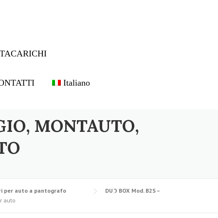
TACARICHI
ONTATTI
Italiano
GIO, MONTAUTO,
TO
i per auto a pantografo
DUO BOX Mod. B2S –
r auto