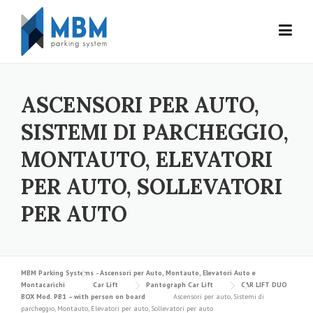
Skip to content
ASCENSORI PER AUTO,
SISTEMI DI PARCHEGGIO,
MONTAUTO, ELEVATORI
PER AUTO, SOLLEVATORI
PER AUTO
MBM Parking Systems - Ascensori per Auto, Montauto, Elevatori Auto e
Montacarichi
Car Lift
Pantograph Car Lift
CAR LIFT DUO
BOX Mod. PB1 – with person on board
Ascensori per auto, Sistemi di
parcheggio, Montauto, Elevatori per auto, Sollevatori per auto