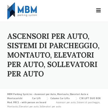
Skip to content
ASCENSORI PER AUTO,
SISTEMI DI PARCHEGGIO,
MONTAUTO, ELEVATORI
PER AUTO, SOLLEVATORI
PER AUTO
MBM Parking Systems - Ascensori per Auto, Montauto, Elevatori Auto e
Montacarichi
Car Lift
Column Car Lifts
CAR LIFT DUO BOX
Mod. PBC1 – with person on board
Ascensori per auto, Sistemi di parcheggio,
Montauto, Elevatori per auto, Sollevatori per auto