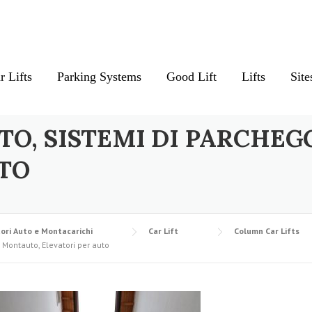
r Lifts
Parking Systems
Good Lift
Lifts
Site
TO, SISTEMI DI PARCHEG
TO
ori Auto e Montacarichi
Car Lift
Column Car Lifts
 Montauto, Elevatori per auto