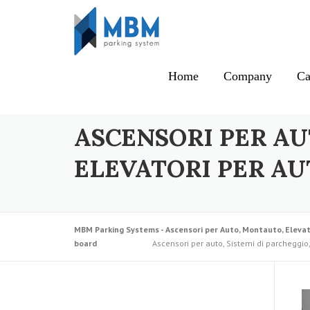
Skip to content
Home
Company
Ca
ASCENSORI PER AU
ELEVATORI PER AU
MBM Parking Systems - Ascensori per Auto, Montauto, Elevat
board
Ascensori per auto, Sistemi di parcheggio,