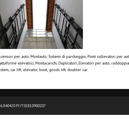
censori per auto, Montauto, Sistemi di parcheggio, Ponti sollevatori per aut
attaforme elevatrici, Montacarichi, Duplicatori, Elevatori per auto, raddoppi
stem, car lift, elevator, hoist, goods lift. doubler car
0376.840420 P.I IT01810900207