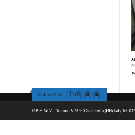
As
Pi
sy
FOLLOW US
M.B.M. Srl Via Oratorio 6, 46040 Guidizzolo (MN) Italy Tel. 